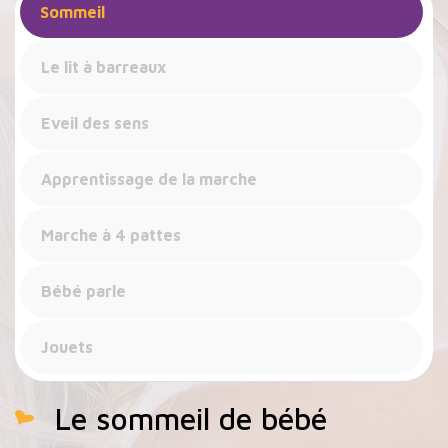
Sommeil
Le lit à barreaux
Eveil des sens
Apprentissage de la marche
Marche à 4 pattes
Bébé parle
Jouets
Le sommeil de bébé